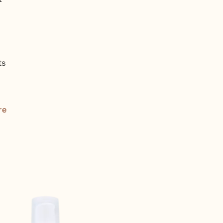
ts
re