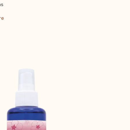
ns
re