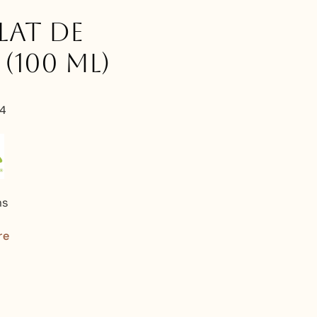
at de
 (100 ml)
4
ns
re