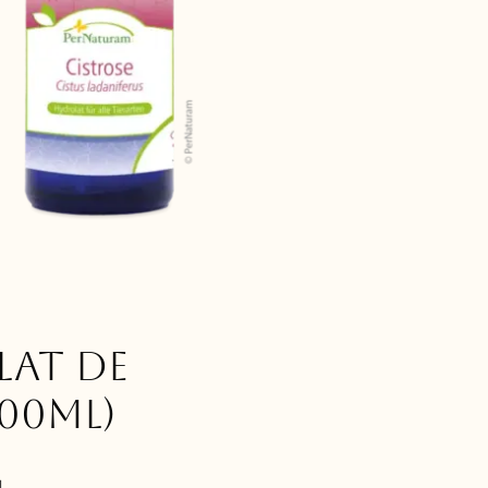
at de
100ml)
1