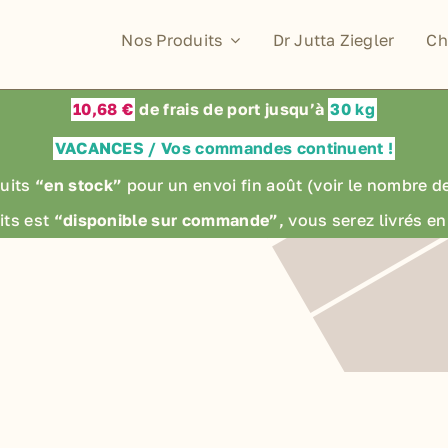
Nos Produits
Dr Jutta Ziegler
Ch
10,68 €
de frais de port jusqu’à
30 kg
VACANCES / Vos commandes continuent !
uits
“en stock”
pour un envoi fin août
(voir le nombre d
its est
“disponible sur commande”
, vous serez livrés 