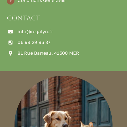
Conditions Générales
Contact
info@regalyn.fr
06 98 29 96 37
81 Rue Barreau, 41500 MER