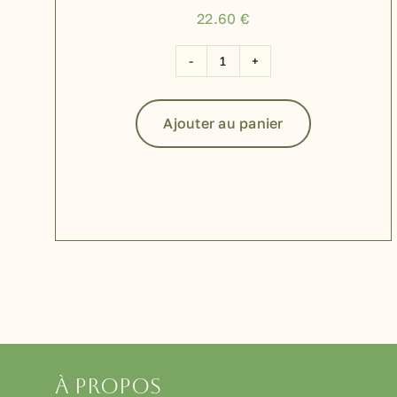
22.60
€
quantité
de
Snack
Ajouter au panier
de
viande
de
poulet
650g
À propos