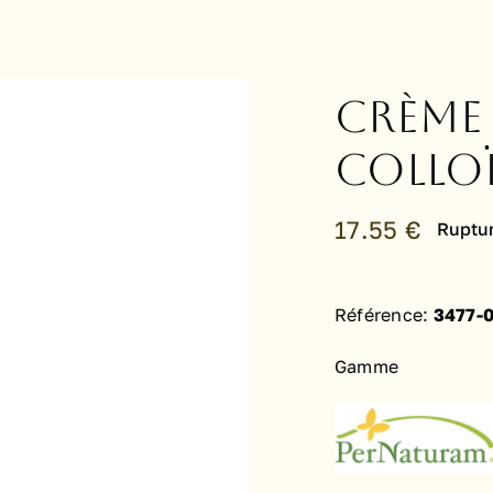
Crème
colloï
17.55
€
Ruptur
Référence:
3477-
Gamme