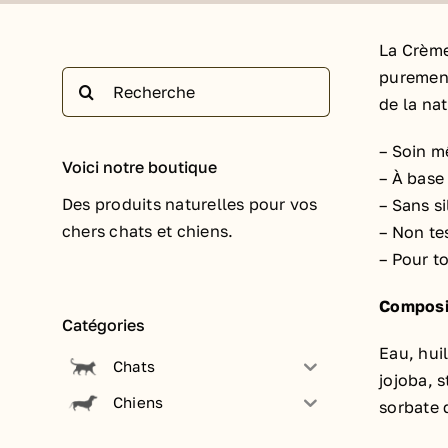
La Crème
purement
Rechercher:
de la nat
– Soin m
Voici notre boutique
– À base
Des produits naturelles pour vos
– Sans si
chers chats et chiens.
– Non te
– Pour t
Composi
Catégories
Eau, hui
Chats
jojoba, 
Chiens
sorbate 