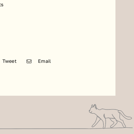
ts
Tweet
Email