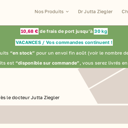
Nos Produits
Dr Jutta Ziegler
Ch
10,68 €
de frais de port jusqu’à
30 kg
VACANCES / Vos commandes continuent !
uits
“en stock”
pour un envoi fin août
(voir le nombre d
its est
“disponible sur commande”
, vous serez livrés 
ès le docteur Jutta Ziegler