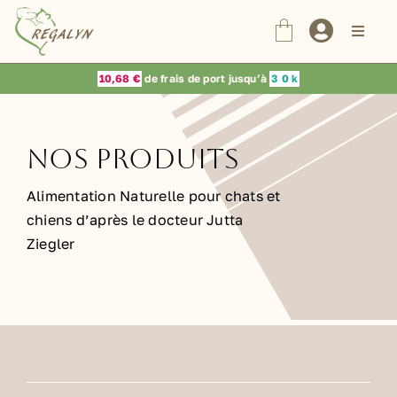
Passer
au
Naviga
à
contenu
bascul
Nos Produits
10,68 €
de frais de port jusqu’à
3
0 k
Dr Jutta Ziegler
Nos Produits
Choix du vétérinaire
Alimentation Naturelle pour chats et
chiens d’après le docteur Jutta
Ziegler
Blog
Contact