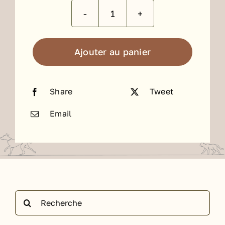
quantité
de
EKOIA
Ajouter au panier
Eko
Touch
Share
Tweet
Eucalyptus
Bio
Email
(250ml)
Rechercher: