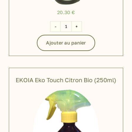
20.30
€
quantité
de
Ajouter au panier
EKOIA
Eko
Touch
Eucalyptus
Bio
EKOIA Eko Touch Citron Bio (250ml)
(500ml)