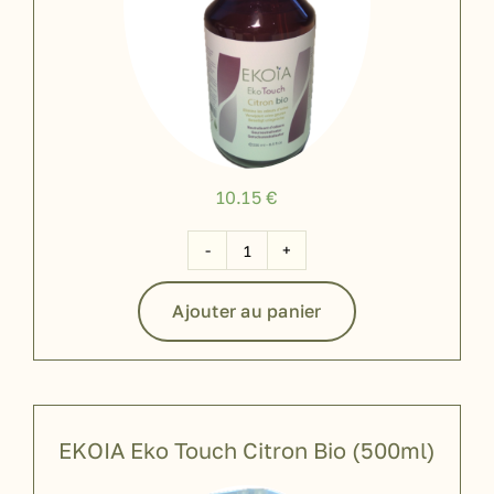
10.15
€
quantité
de
Ajouter au panier
EKOIA
Eko
Touch
Citron
Bio
EKOIA Eko Touch Citron Bio (500ml)
(250ml)