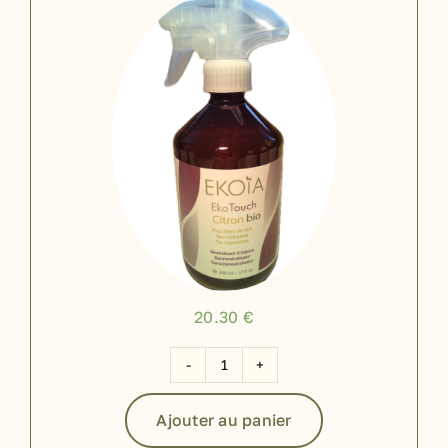
20.30
€
quantité
de
Ajouter au panier
EKOIA
Eko