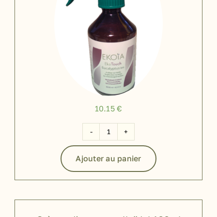
10.15
€
quantité
de
Ajouter au panier
EKOIA
Eko
Touch
Eucalyptus
Bio