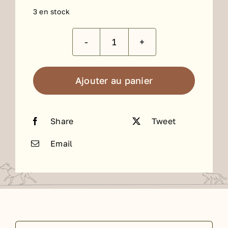
3 en stock
quantité
de
Lapin
Ajouter au panier
au
fromage
Share
Tweet
12
x
Email
200g
Rechercher: