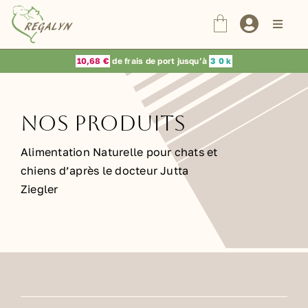
Passer
au
Naviga
à
contenu
bascul
Nos Produits
10,68 €
de frais de port jusqu’à
3
0 k
Dr Jutta Ziegler
Nos Produits
Choix du vétérinaire
Alimentation Naturelle pour chats et
chiens d’après le docteur Jutta
Ziegler
Blog
Contact