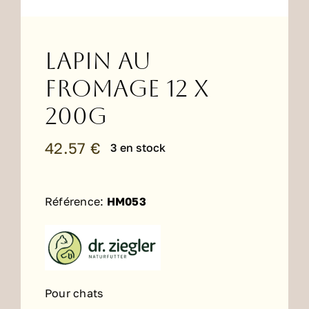
Lapin au
fromage 12 x
200g
42.57
€
3 en stock
Référence:
HM053
Pour chats