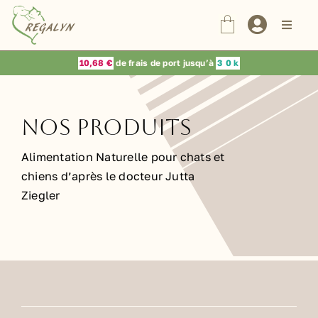
Passer
au
Naviga
à
contenu
bascul
Nos Produits
10,68 €
de frais de port jusqu’à
3
0 k
Dr Jutta Ziegler
Nos Produits
Choix du vétérinaire
Alimentation Naturelle pour chats et
chiens d’après le docteur Jutta
Ziegler
Blog
Contact