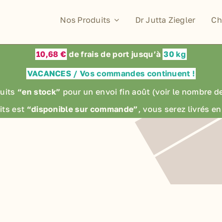
Nos Produits
Dr Jutta Ziegler
Ch
10,68 €
de frais de port jusqu’à
30 kg
VACANCES / Vos commandes continuent !
uits
“en stock”
pour un envoi fin août
(voir le nombre d
its est
“disponible sur commande”
, vous serez livrés 