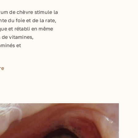
rum de chèvre stimule la
te du foie et de la rate,
que et rétabli en même
 de vitamines,
aminés et
re