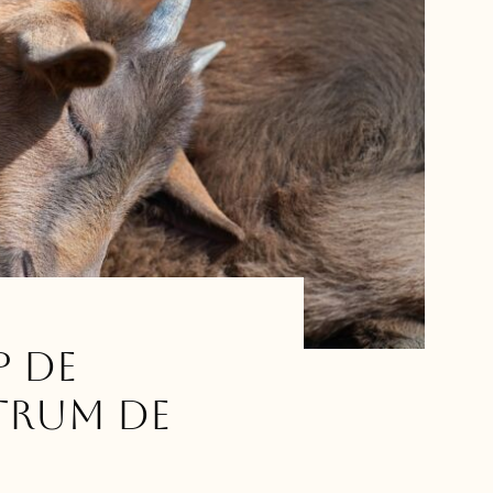
p de
trum de
e