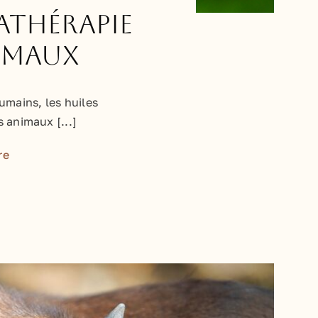
athérapie
imaux
mains, les huiles
s animaux [...]
re