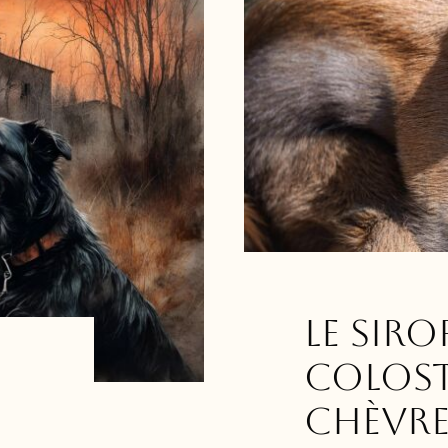
Le siro
Colos
chèvr