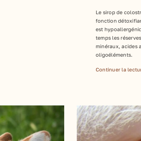
Le sirop de colost
fonction détoxifian
est hypoallergéni
temps les réserves
minéraux, acides 
oligoéléments.
Continuer la lectu