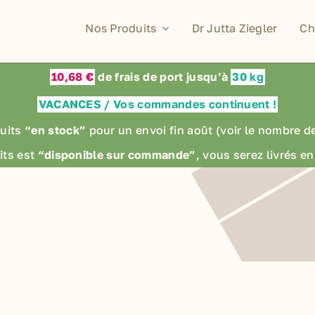
Nos Produits
Dr Jutta Ziegler
Ch
10,68 €
de frais de port jusqu’à
30 kg
VACANCES / Vos commandes continuent !
uits
“en stock”
pour un envoi fin août
(voir le nombre d
its est
“disponible sur commande”
, vous serez livrés 