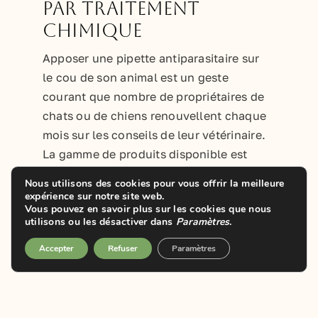
par traitement
chimique
Apposer une pipette antiparasitaire sur
le cou de son animal est un geste
courant que nombre de propriétaires de
chats ou de chiens renouvellent chaque
mois sur les conseils de leur vétérinaire.
La gamme de produits disponible est
vaste, mais nous ignorons souvent ce
Nous utilisons des cookies pour vous offrir la meilleure
qui les compose. Dès lors, ce simple
expérience sur notre site web.
Vous pouvez en savoir plus sur les cookies que nous
geste est-il si anodin ?
utilisons ou les désactiver dans
Paramètres
.
Continuer la lecture
Accepter
Refuser
Paramètres